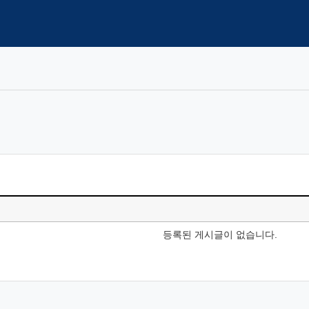
등록된 게시글이 없습니다.